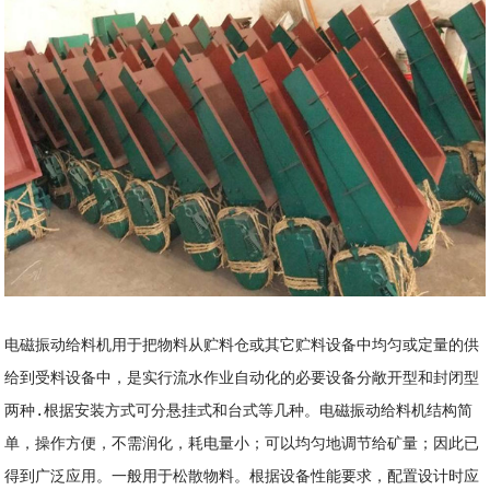
电磁振动给料机用于把物料从贮料仓或其它贮料设备中均匀或定量的供
给到受料设备中，是实行流水作业自动化的必要设备分敞开型和封闭型
两种.根据安装方式可分悬挂式和台式等几种。电磁振动给料机结构简
单，操作方便，不需润化，耗电量小；可以均匀地调节给矿量；因此已
得到广泛应用。一般用于松散物料。根据设备性能要求，配置设计时应