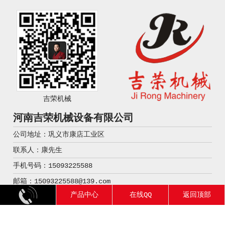
吉荣机械
河南吉荣机械设备有限公司
公司地址：巩义市康店工业区
联系人：康先生
手机号码：15093225588
邮箱：15093225588@139.com
产品中心
在线QQ
返回顶部
QQ号：937705893