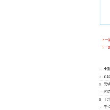
上一
下一
小型
直线
无轴
滚
干
干