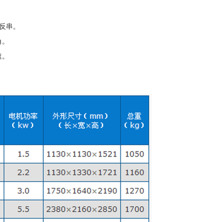
反串。
角。
速。