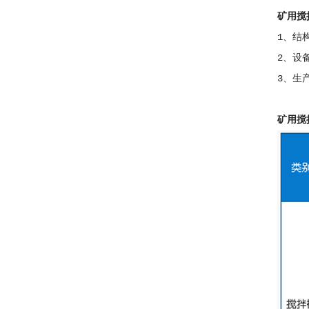
矿用搅
1、结
2、设
3、生
矿用搅