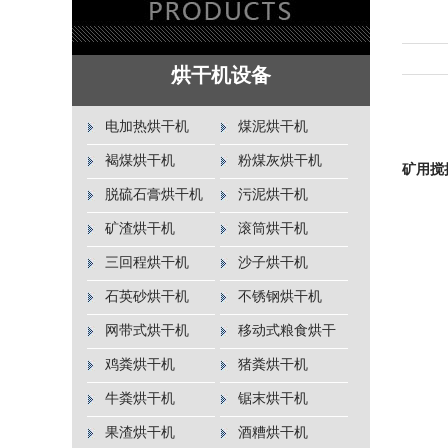
烘干机设备
电加热烘干机
煤泥烘干机
褐煤烘干机
粉煤灰烘干机
矿用搅
脱硫石膏烘干机
污泥烘干机
矿渣烘干机
滚筒烘干机
三回程烘干机
沙子烘干机
石英砂烘干机
不锈钢烘干机
网带式烘干机
移动式粮食烘干
机
鸡粪烘干机
猪粪烘干机
牛粪烘干机
锯末烘干机
果渣烘干机
酒糟烘干机