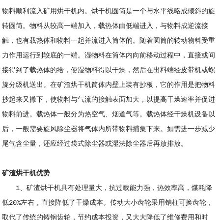
物料顺利流入矿用烘干机内。烘干机圆筒是一个与水平线略成倾斜的旋
转圆筒。物料从较高一端加入，载热体由低端进入，与物料成逆流接
触，也有载热体和物料一起并流进入筒体的。随着圆筒的转动物料受重
力作用运行到较底的一端。湿物料在筒体内向前移动过程中，直接或间
接得到了载热体的给，使湿物料得以干燥，然后在出料端经皮带机或螺
旋分级机送出。在矿渣烘干机筒体内壁上装有抄板，它的作用是把物料
抄起来又撒下，使物料与气流的接触表面加大，以提高干燥速率并促进
物料前进。载热体一般分为热空气、烟道气等。载热体经干燥机设备以
后，一般需要旋风除尘器将气体内所带物料捕集下来。如需进一步减少
尾气含尘量，还应经过袋式除尘器或湿法除尘器后再放排放。
矿渣烘干机优势
1、矿渣烘干机具有处理量大，抗过载能力强，热效率高，煤耗降
低20%左右，直接降低了干燥成本。传动大小齿轮采用销柱可换齿轮，
取代了传统的铸钢齿轮，节约成本投资，又大大降低了维修费用和时