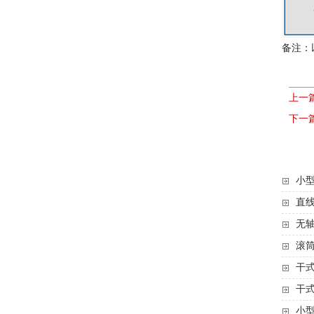
备注：
上一
下一
小型
直线
无轴
滚
干
干
小