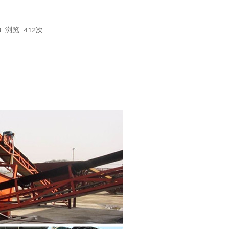
8
浏览
412次