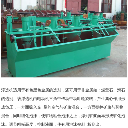
浮选机适用于有色黑色金属的选别，还可用于非金属如：煤莹石、滑石
的选别。该浮选机由电动机三角带传动带动叶轮旋转，产生离心作用形
成负压，一方面吸入充 足的空气与矿浆混合，一方面搅拌矿浆与药物
混合，同时细化泡沫，使矿物粘合泡沫之上，浮到矿浆面再形成矿化泡
沫。调节闸板高度，控制液面，使有用泡沫被刮 板刮出。