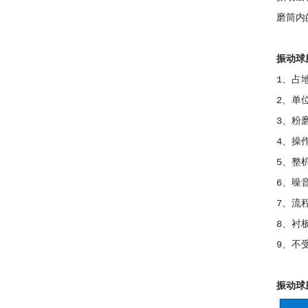
磨筒内
振动球
1、占
2、单
3、粉
4、操
5、整
6、噪
7、流
8、衬
9、不
振动球