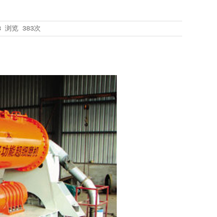
8
浏览
383次