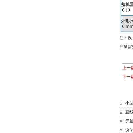
注：设
产量需
上一
下一
小型
直线
无轴
滚