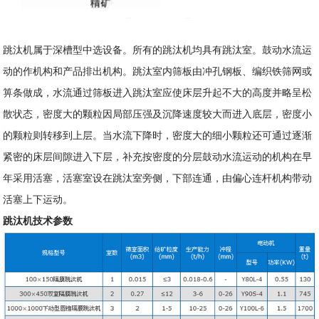
跳汰机属于深槽型中选设备。所有的跳汰机均具有跳汰室。鼓动水流运
动的作机构和产品排出机构。跳汰室内筛板由冲孔钢板、编织铁筛网或
箅条做成，水流通过筛板进入跳汰室应使床层升起不大的高度并略呈松
散状态，密度大的颗粒因局部压强及沉降速度较大而进入底层，密度小
的颗粒则转移到上层。当水流下降时，密度大的细小颗粒还可通过逐渐
紧密的床层间隙进入下层，补充按密度的分层鼓动水流运动的机构在早
年采用活塞，活塞室设在跳汰室旁侧，下部连通，由偏心连杆机构带动
活塞上下运动。
跳汰机技术参数