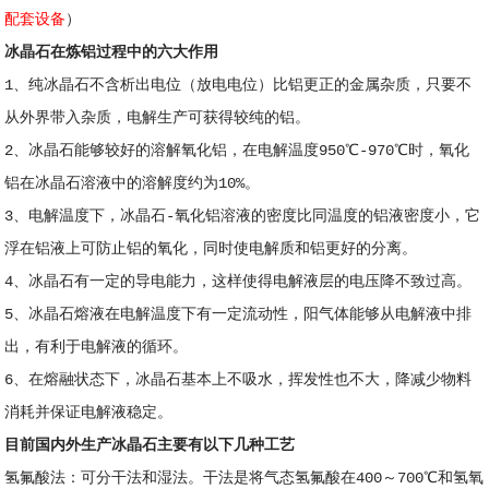
配套设备
）
冰晶石在炼铝过程中的六大作用
1、纯冰晶石不含析出电位（放电电位）比铝更正的金属杂质，只要不
从外界带入杂质，电解生产可获得较纯的铝。
2、冰晶石能够较好的溶解氧化铝，在电解温度950℃-970℃时，氧化
铝在冰晶石溶液中的溶解度约为10%。
3、电解温度下，冰晶石-氧化铝溶液的密度比同温度的铝液密度小，它
浮在铝液上可防止铝的氧化，同时使电解质和铝更好的分离。
4、冰晶石有一定的导电能力，这样使得电解液层的电压降不致过高。
5、冰晶石熔液在电解温度下有一定流动性，阳气体能够从电解液中排
出，有利于电解液的循环。
6、在熔融状态下，冰晶石基本上不吸水，挥发性也不大，降减少物料
消耗并保证电解液稳定。
目前国内外生产冰晶石主要有以下几种工艺
氢氟酸法：可分干法和湿法。干法是将气态氢氟酸在400～700℃和氢氧