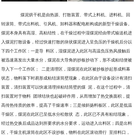
煤泥烘干机是由热源、打散装置、带式上料机、进料机、回
转滚筒、带式出料机、引风机、卸料器和配电柜构成的新型干燥设备。
煤泥本身具有高湿、高粘结性，在干燥过程中湿煤泥经由带式输送机进
入煤泥打散设备，经过快速打散的块状煤泥进入呈负压的干燥机后分以
下四个工作区：一是导 料区，湿煤泥进入此区与高温负压热风接触后
被迅速蒸发出大量水分，煤泥在大导角的抄板抄动下，形不成粘结便被
导入下一个工作区； 二是清理区，湿煤泥在此区被抄板抄起形成料幕
状态，物料落下时易形成粘结滚筒壁现象，在此区由于设备设计有清扫
装置，清扫装置可以快速清理掉粘结筒壁的煤 泥，在这个过程中，清
扫装置对于物料 团球结块也起破碎作用，从而增加了热交换面积，提
高传热传质的效率，提高了干燥速率；三是倾斜扬料板区，此区是低温
干燥区，煤泥在此区已呈低水分松散状 态，此区已不具有粘结现象，
经过热交换后成品达到所要求的水分要求，运动进入出料区；四是出料
区，干燥主机滚筒在此区不设抄板，物料在此区滚动滑行 至排料口，