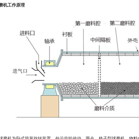
磨机工作原理
球磨机为卧式筒形旋转装置，外沿齿轮传动，两仓，格子型球磨机。物料