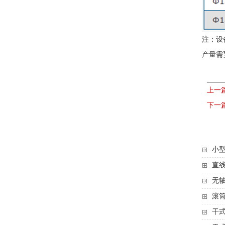
注：设
产量需
上一
下一
小型
直线
无轴
滚
干