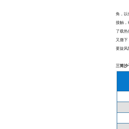
沙子由
角，以
接触，
了载热
又撒下
要旋风
三筒沙