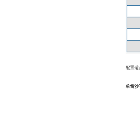
注：设
配置适
单筒沙