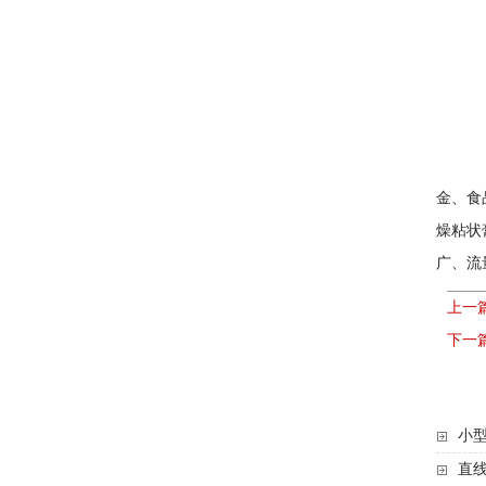
沙子烘
金、食
燥粘状
广、流
上一
下一
小型
直线