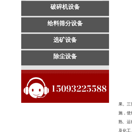
破碎机设备
给料筛分设备
选矿设备
除尘设备
三筒沙
果。三
施，使
熟、运
及化工